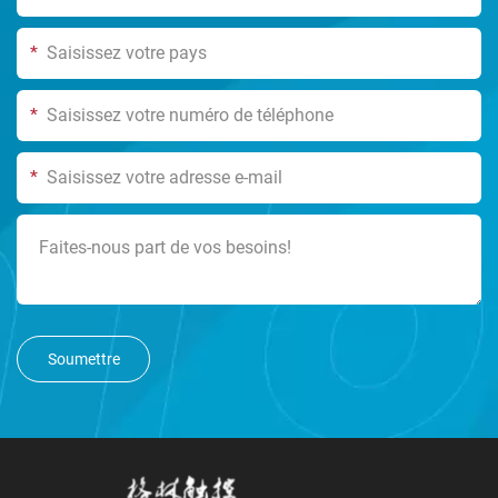
*
*
*
Soumettre