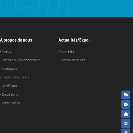
À propos de nous
Actualités/Exposi
tion de cas
- Aperçu
- Nouvelles
- Histoire du développement
- Exposition de cas
- Avantages
- Inspection et tests
- Certificats
- Expositions
- Visite d'usine