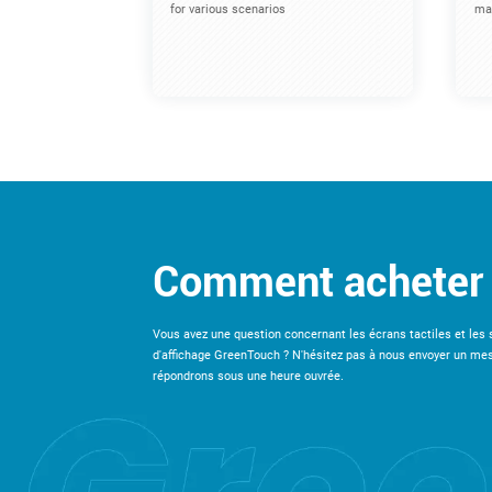
for various scenarios
mac
Comment acheter
Vous avez une question concernant les écrans tactiles et les 
d'affichage GreenTouch ? N'hésitez pas à nous envoyer un me
répondrons sous une heure ouvrée.