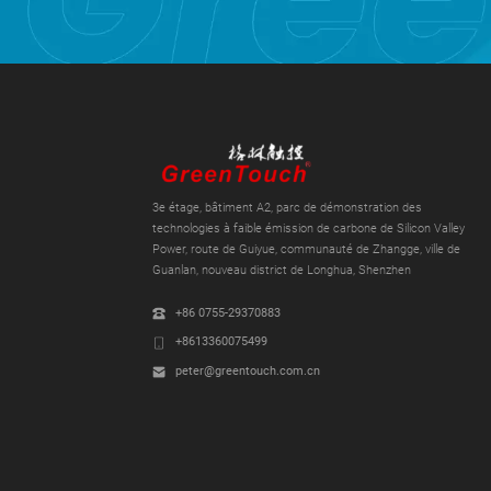
3e étage, bâtiment A2, parc de démonstration des
technologies à faible émission de carbone de Silicon Valley
Power, route de Guiyue, communauté de Zhangge, ville de
Guanlan, nouveau district de Longhua, Shenzhen
+86 0755-29370883
+8613360075499
peter@greentouch.com.cn