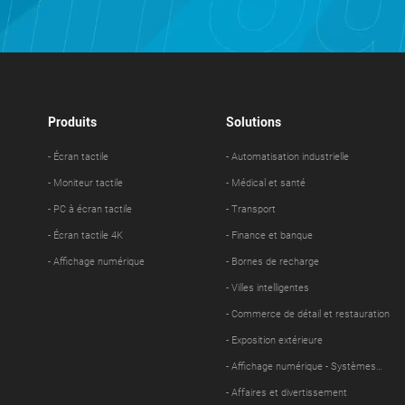
Produits
Solutions
- Écran tactile
- Automatisation industrielle
- Moniteur tactile
- Médical et santé
- PC à écran tactile
- Transport
- Écran tactile 4K
- Finance et banque
- Affichage numérique
- Bornes de recharge
- Villes intelligentes
- Commerce de détail et restauration
- Exposition extérieure
- Affichage numérique - Systèmes
d'information
- Affaires et divertissement