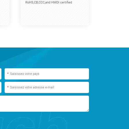
RoHS,CB,CCC,and HMDI certified
*
*