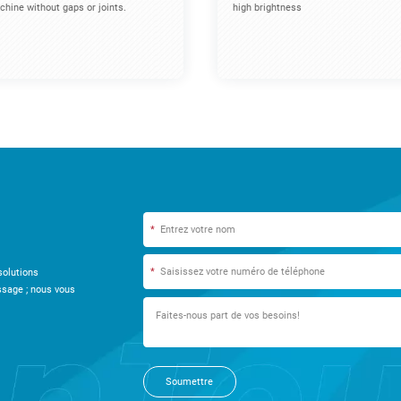
hine without gaps or joints.
high brightness
*
*
solutions
ssage ; nous vous
Soumettre