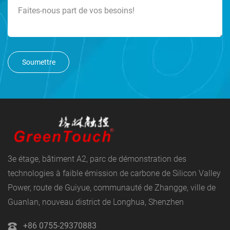
Soumettre
3e étage, bâtiment A2, parc de démonstration des
technologies à faible émission de carbone de Silicon Valley
Power, route de Guiyue, communauté de Zhangge, ville de
Guanlan, nouveau district de Longhua, Shenzhen
+86 0755-29370883