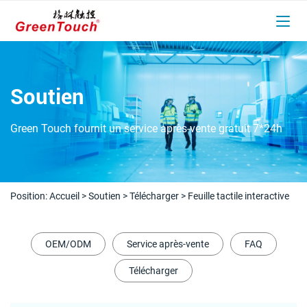
Soutien
Green Touch fournit un service après-vente gratuit 7*24h
Position:
Accueil
>
Soutien
>
Télécharger
>
Feuille tactile interactive
OEM/ODM
Service après-vente
FAQ
Télécharger