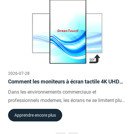
2026-07-28
Comment les moniteurs à écran tactile 4K UHD
de 65 pouces améliorent les expériences
Dans les environnements commerciaux et
d'affichage interactif
professionnels modernes, les écrans ne se limitent plus
à afficher des informations.
Apprendre encore plus