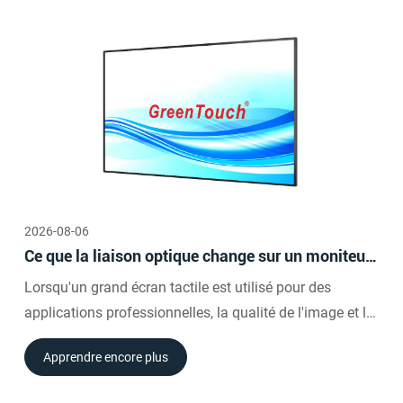
2026-08-06
Ce que la liaison optique change sur un moniteur
tactile de 65 pouces
Lorsqu'un grand écran tactile est utilisé pour des
applications professionnelles, la qualité de l'image et la
réponse tactile ne peuvent pas être évaluées
Apprendre encore plus
séparément.