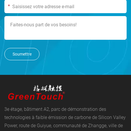
*
Soumettre
3e étage, bâtiment A2, parc de démonstration des
technologies à faible émission de carbone de Silicon Valley
Power, route de Guiyue, communauté de Zhangge, ville de