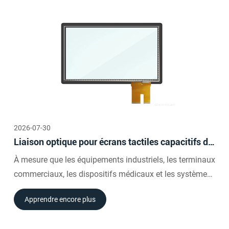
fonctionnement à long terme.
2026-07-30
Liaison optique pour écrans tactiles capacitifs de
10,4 à 23&nbsp;pouces&nbsp;: avantages pour
À mesure que les équipements industriels, les terminaux
les performances d'affichage
commerciaux, les dispositifs médicaux et les systèmes
libre-service continuent d’évoluer, la qualité de
Apprendre encore plus
l’affichage est devenue tout aussi importante que la
précision tactile.