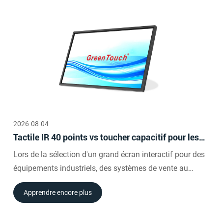
2026-08-04
Tactile IR 40 points vs toucher capacitif pour les
grands écrans interactifs
Lors de la sélection d'un grand écran interactif pour des
équipements industriels, des systèmes de vente au
détail, des établissements de santé ou des projets de
Apprendre encore plus
transport intelligents, la technologie tactile peut avoir un
impact direct sur la convivialité, l'installation et le