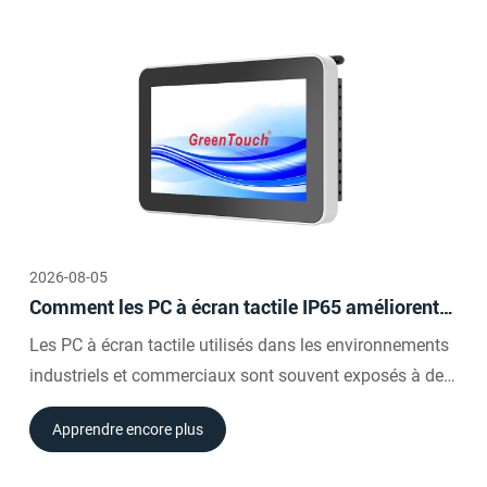
2026-08-05
Comment les PC à écran tactile IP65 améliorent
la fiabilité dans les environnements poussiéreux
Les PC à écran tactile utilisés dans les environnements
et humides
industriels et commerciaux sont souvent exposés à des
conditions que les appareils grand public ordinaires ne
Apprendre encore plus
sont pas conçus pour gérer.