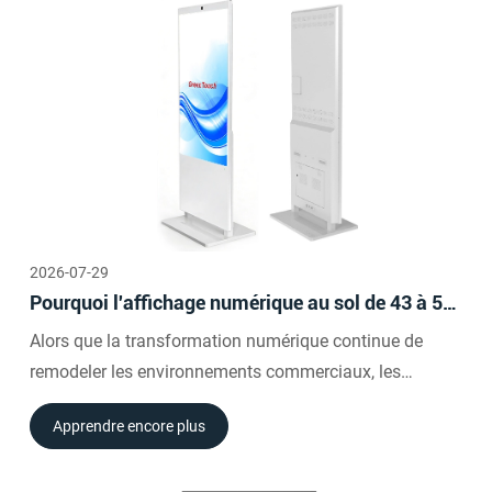
2026-07-29
Pourquoi l'affichage numérique au sol de 43 à 55
pouces devient le choix privilégié pour les écrans
Alors que la transformation numérique continue de
commerciaux intelligents
remodeler les environnements commerciaux, les
entreprises recherchent des moyens plus efficaces de
Apprendre encore plus
communiquer avec les clients, de fournir des
informations et d'améliorer l'expérience utilisateur.