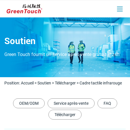
Soutien
Green Touch fournit un service après-vente gratuit 7*24h
Position:
Accueil
>
Soutien
>
Télécharger
>
Cadre tactile infrarouge
OEM/ODM
Service après-vente
FAQ
Télécharger