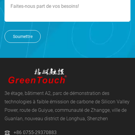
Soumettre
3e étage, bâtiment A2, parc de démonstration des
technologies à faible émission de carbone de Silicon Valley
Power, route de Guiyue, communauté de Zhangge, ville de
Guanlan, nouveau district de Longhua, Shenzhen
+86 0755-29370883