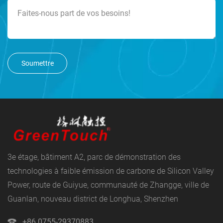
Soumettre
3e étage, bâtiment A2, parc de démonstration des
technologies à faible émission de carbone de Silicon Valley
Power, route de Guiyue, communauté de Zhangge, ville de
Guanlan, nouveau district de Longhua, Shenzhen
+86 0755-29370883