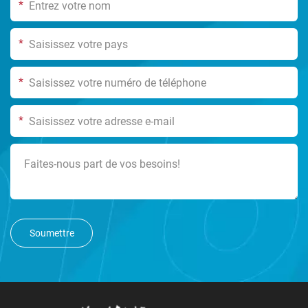
*
*
*
*
Soumettre