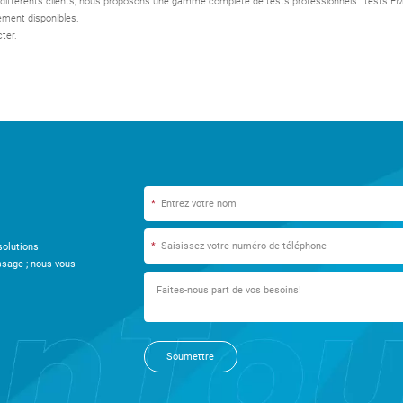
fférents clients, nous proposons une gamme complète de tests professionnels : tests EMC, 
ement disponibles.
ter.
*
*
solutions
ssage ; nous vous
Soumettre