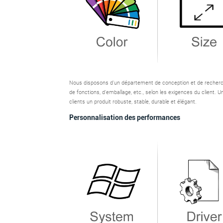
Nous disposons d'un département de conception et de recherche 
de fonctions, d'emballage, etc., selon les exigences du client.
clients un produit robuste, stable, durable et élégant.
Personnalisation des performances