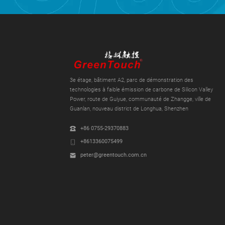
3e étage, bâtiment A2, parc de démonstration des
technologies à faible émission de carbone de Silicon Valley
Power, route de Guiyue, communauté de Zhangge, ville de
Guanlan, nouveau district de Longhua, Shenzhen
+86 0755-29370883
+8613360075499
peter@greentouch.com.cn