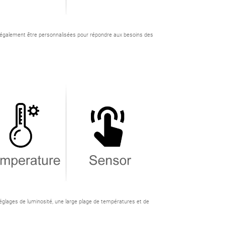
nt également être personnalisées pour répondre aux besoins des
églages de luminosité, une large plage de températures et de