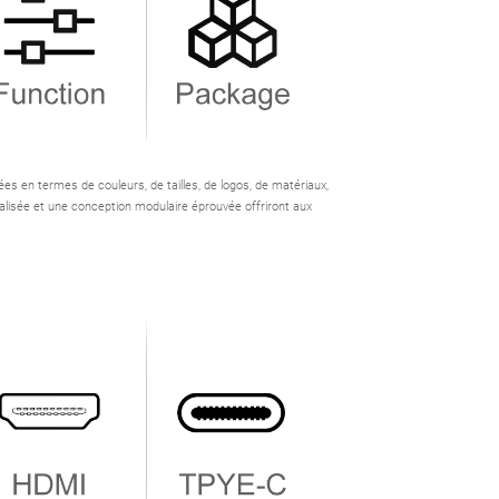
s en termes de couleurs, de tailles, de logos, de matériaux,
nalisée et une conception modulaire éprouvée offriront aux