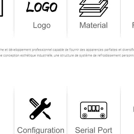
et développement professionnel capable de fournir des apparences parfaites et diversifiée
 Une conception esthétique industrielle, une structure de système de refroidissement person