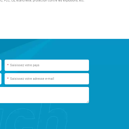
FCC, CE, étanchéité, protection contre les explosions, etc.
*
*