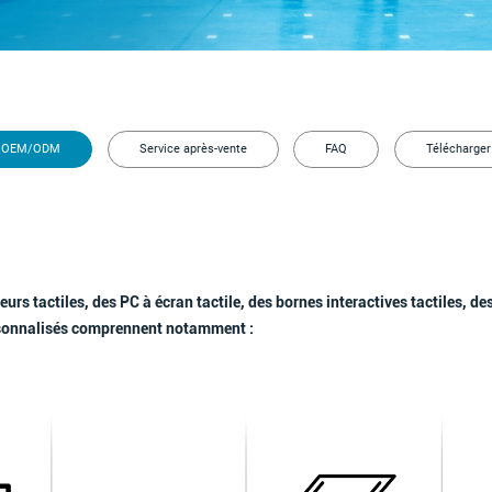
OEM/ODM
Service après-vente
FAQ
Télécharger
urs tactiles, des PC à écran tactile, des bornes interactives tactiles, d
ersonnalisés comprennent notamment :