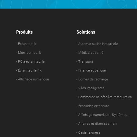
Produits
Solutions
- Écran tactile
- Automatisation industrielle
- Moniteur tactile
- Médical et santé
- PC à écran tactile
- Transport
- Écran tactile 4K
- Finance et banque
- Affichage numérique
- Bornes de recharge
- Villes intelligentes
- Commerce de détail et restauration
- Exposition extérieure
- Affichage numérique - Systèmes
d'information
- Affaires et divertissement
- Casier express