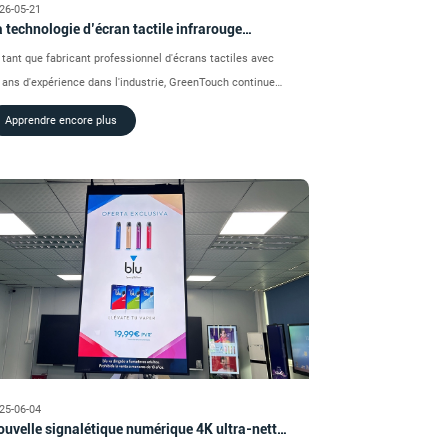
26-05-21
 technologie d’écran tactile infrarouge
eenTouch continue d’être mise à niveau.
 tant que fabricant professionnel d'écrans tactiles avec
 ans d'expérience dans l'industrie, GreenTouch continue
 se plonger dans le domaine de la technologie tactile
Apprendre encore plus
frarouge. En plus de fournir des produits à écran tactile
frarouge de taille standard, elle peut également
rsonnaliser des solutions d'écran tactile infrarouge de
ande taille en fonction des besoins des clients afin de
pondre aux diverses exigences de différents scénarios
application.
25-06-04
uvelle signalétique numérique 4K ultra-nette