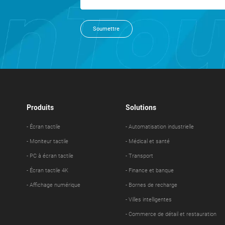
Soumettre
Produits
Solutions
- Écran tactile
- Automatisation industrielle
- Moniteur tactile
- Médical et santé
- PC à écran tactile
- Transport
- Écran tactile 4K
- Finance et banque
- Affichage numérique
- Bornes de recharge
- Villes intelligentes
- Commerce de détail et restauration