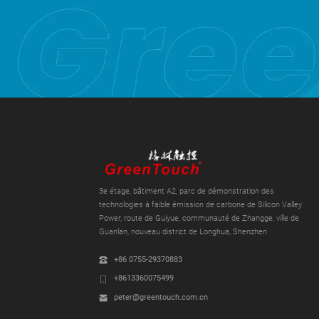
3e étage, bâtiment A2, parc de démonstration des
technologies à faible émission de carbone de Silicon Valley
Power, route de Guiyue, communauté de Zhangge, ville de
Guanlan, nouveau district de Longhua, Shenzhen
+86 0755-29370883
+8613360075499
peter@greentouch.com.cn