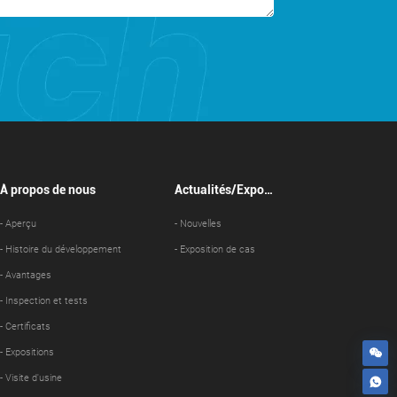
À propos de nous
Actualités/Exposi
tion de cas
- Aperçu
- Nouvelles
- Histoire du développement
- Exposition de cas
- Avantages
- Inspection et tests
- Certificats
- Expositions
- Visite d'usine