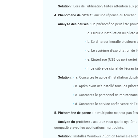
Solution :
Lors de l'utilisation, faites attention aux 
4.
Phénomène de défaut :
aucune réponse au toucher.
Analyse des causes :
Ce phénomène peut être provoq
•
a. Erreur d'installation du pilote d
•
b. L’ordinateur installe plusieurs 
•
c. Le système d'exploitation de l
•
e. L’interface (USB ou port série)
•
f. Le câble de signal de l'écran t
Solution :
•
a. Consultez le guide d'installation du pilo
•
b. Après avoir désinstallé tous les pilotes 
•
c. Contactez le personnel de maintenance
•
d. Contactez le service après-vente de l'e
5.
Phénomène de panne :
le multipoint ne peut pas être
Analyse du problème :
assurez-vous que le système i
compatible avec les applications multipoints.
Solution :
Installez Windows 7 Édition Familiale Prem