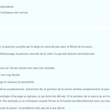
respondante.
l'ordinateur est normal.
e, la position touchée par le doigt ne coïncide pas avec la flèche de la souris.
’étalonnage, la position centrale de la cible n’a pas été atteinte verticalement.
on sur l'écran tactile n'est pas très sensible.
e est trop élevée.
e et réduisez la sensibilité.
dérive soudainement. Autrement dit, le pointeur de la souris semble soudainement ne plus se
hnologie infrarouge ou optique, ce qui évite les dérives. Si le pointeur de la souris ne se tro
eur. Par exemple, si un utilisateur touche l’écran et le touche accidentellement avec sa man
ouche la pointe. Ce problème n'est pas dû à une dérive.