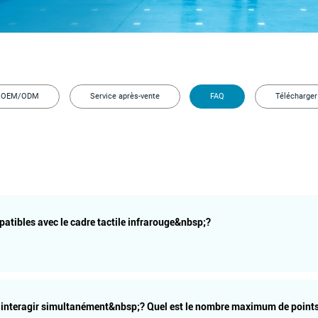
OEM/ODM
Service après-vente
FAQ
Télécharger
atibles avec le cadre tactile infrarouge&nbsp;?
t interagir simultanément&nbsp;? Quel est le nombre maximum de point