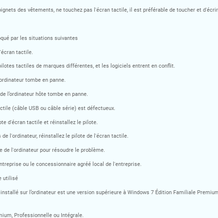
poignets des vêtements, ne touchez pas l'écran tactile, il est préférable de toucher et d'écri
ué par les situations suivantes
'écran tactile.
pilotes tactiles de marques différentes, et les logiciels entrent en conflit.
'ordinateur tombe en panne.
 de l’ordinateur hôte tombe en panne.
actile (câble USB ou câble série) est défectueux.
te d'écran tactile et réinstallez le pilote.
de l'ordinateur, réinstallez le pilote de l'écran tactile.
 de l'ordinateur pour résoudre le problème.
ntreprise ou le concessionnaire agréé local de l'entreprise.
 utilisé
nstallé sur l’ordinateur est une version supérieure à Windows 7 Édition Familiale Premiu
ium, Professionnelle ou Intégrale.