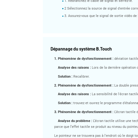
1. Rebranchez le câble de signal et serrez-le.
2 Sélectionnez la source de signal d'entrée cor
3. Assurez-vous que le signal de sortie vidéo de 
Dépannage du système B.Touch
1.
Phénomène de dysfonctionnement :
déviation tactil
Analyse des raisons :
Lors de la dernière opération d
Solution :
Recalibrer.
2.
Phénomène de dysfonctionnement :
La double pressi
Analyse des raisons :
La sensibilité de l'écran tactil
Solution :
trouvez et ouvrez le programme d'étalonnag
3.
Phénomène de dysfonctionnement :
L’écran tactile 
Analyse du problème :
L’écran tactile utilise une tec
parce que l’effet tactile se produit au niveau du point
Le pointeur ne se trouvera pas à l'endroit où le doigt t