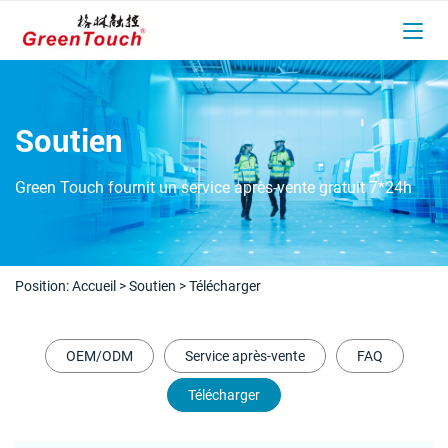
Soutien
Green Touch fournit un service après-vente gratuit 7*24h
Position:
Accueil
>
Soutien
>
Télécharger
OEM/ODM
Service après-vente
FAQ
Télécharger