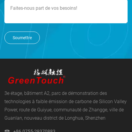
Soumettre
3e étage, bâtiment A2, parc de démonstration des
technologies à faible émission de carbone de Silicon Valley
Power, route de Guiyue, communauté de Zhangge, ville de
Guanlan, nouveau district de Longhua, Shenzhen
+86 0755-29370883