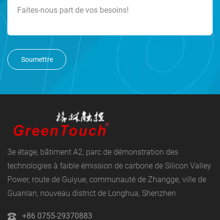
Soumettre
3e étage, bâtiment A2, parc de démonstration des
technologies à faible émission de carbone de Silicon Valley
Power, route de Guiyue, communauté de Zhangge, ville de
Guanlan, nouveau district de Longhua, Shenzhen
+86 0755-29370883