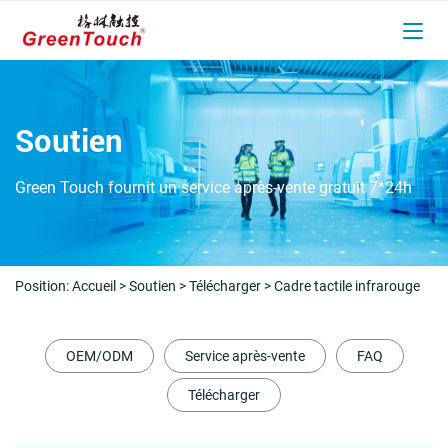
Soutien
Green Touch fournit un service après-vente gratuit 7*24h
Position:
Accueil
>
Soutien
>
Télécharger
>
Cadre tactile infrarouge
OEM/ODM
Service après-vente
FAQ
Télécharger